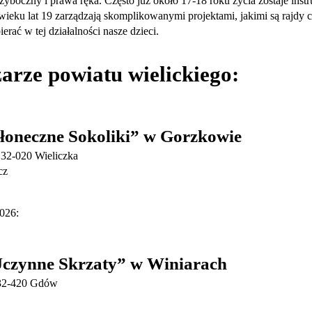
boczny i prawa ręka. Często już około 17-18 roku życia zostaje instru
 wieku lat 19 zarządzają skomplikowanymi projektami, jakimi są rajdy
ać w tej działalności nasze dzieci.
zarze powiatu wielickiego:
oneczne Sokoliki” w Gorzkowie
32-020 Wieliczka
acz
026:
czynne Skrzaty” w Winiarach
 32-420 Gdów