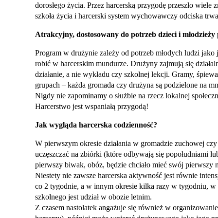
dorosłego życia. Przez harcerską przygodę przeszło wiele
szkoła życia i harcerski system wychowawczy odciska trwał
Atrakcyjny, dostosowany do potrzeb dzieci i młodzież
Program w drużynie zależy od potrzeb młodych ludzi jako j
robić w harcerskim mundurze. Drużyny zajmują się działal
działanie, a nie wykładu czy szkolnej lekcji. Gramy, śpie
grupach – każda gromada czy drużyna są podzielone na mni
Nigdy nie zapominamy o służbie na rzecz lokalnej społeczn
Harcerstwo jest wspaniałą przygodą!
Jak wygląda harcerska codzienność?
W pierwszym okresie działania w gromadzie zuchowej czy 
uczęszczać na zbiórki (które odbywają się popołudniami lub
pierwszy biwak, obóz, będzie chciało mieć swój pierwszy
Niestety nie zawsze harcerska aktywność jest równie inte
co 2 tygodnie, a w innym okresie kilka razy w tygodniu, 
szkolnego jest udział w obozie letnim.
Z czasem nastolatek angażuje się również w organizowanie