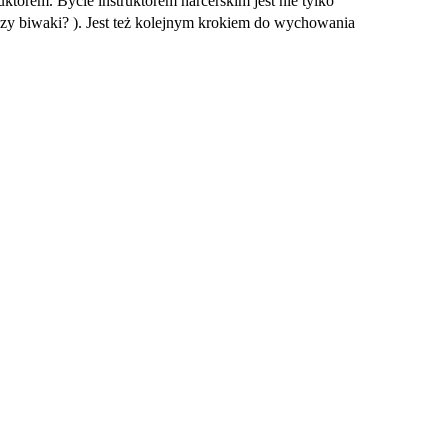
ktorem. Bycie instruktorem harcerskim jest nie tylko
 czy biwaki? ). Jest też kolejnym krokiem do wychowania