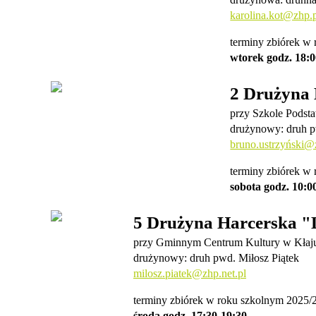
karolina.kot@zhp.
terminy zbiórek w
wtorek godz. 18:0
2 Drużyna
przy Szkole Podst
drużynowy: druh p
bruno.ustrzyń
ski@z
terminy zbiórek w
sobota godz. 10:0
5 Drużyna Harcerska "
przy Gminnym Centrum Kultury w Kłaju
drużynowy: druh pwd. Miłosz Piątek
milosz.piatek@zhp.net.pl
terminy zbiórek w roku szkolnym 2025/
środa godz. 17:30-19:30