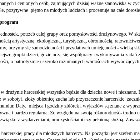
 znanych i cenionych osób, zajmujących dzisiaj ważne stanowiska w ży
e, pozytywne piętno na młodych ludziach i procentuje na całe dorosłe
y program
ednostek, potrzeb całej grupy oraz pomysłowości drużynowego. W skali
nością artystyczną, ekologiczną, turystyczną, obronnością, ratownic
wamy, uczymy się samodzielności i przydatnych umiejętności - wielką si
ejsze grupki dzieci, gdzie uczą się współpracy i wykonywania zadań 
ości, o patriotyzmie i szeroko rozumianych wartościach wywodzących si
w drużynie harcerskiej wszystko będzie dla dziecka nowe i nieznane.
 w soboty), złoży obietnicę zucha lub przyrzeczenie harcerskie, zaczn
 mundur. Daty, miejsca i godziny zbiórek i wyjazdów są znane z wypr
nsywna i bardzo regularna. Ze względu na swoją różnorodność- trudno
w związku z wydarzeniami, uroczystościami czy pełnioną służbą. Zaws
 harcerskiej pracy dla młodszych harcerzy. Na początku jest szefem m