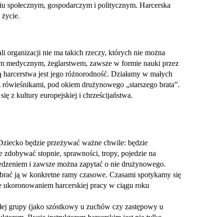
ciu społecznym, gospodarczym i politycznym. Harcerska
 życie.
 organizacji nie ma takich rzeczy, których nie można
twem medycznym, żeglarstwem, zawsze w formie nauki przez
łą harcerstwa jest jego różnorodność. Działamy w małych
z rówieśnikami, pod okiem drużynowego „starszego brata”.
ę z kultury europejskiej i chrześcijaństwa.
 Dziecko będzie przeżywać ważne chwile: będzie
ie zdobywać stopnie, sprawności, tropy, pojedzie na
zedzeniem i zawsze można zapytać o nie drużynowego.
 ubrać ją w konkretne ramy czasowe. Czasami spotykamy się
ze ukoronowaniem harcerskiej pracy w ciągu roku
ałej grupy (jako szóstkowy u zuchów czy zastępowy u