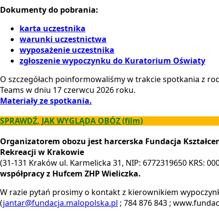
Dokumenty do pobrania:
karta uczestnika
warunki uczestnictwa
wyposażenie uczestnika
zgłoszenie wypoczynku do Kuratorium Oświaty
O szczegółach poinformowaliśmy w trakcie spotkania z rodz
Teams w dniu 17 czerwcu 2026 roku.
Materiały ze spotkania.
SPRAWDŹ, JAK WYGLĄDA OBÓZ (film)
Organizatorem obozu jest harcerska Fundacja Kształce
Rekreacji w Krakowie
(31-131 Kraków ul. Karmelicka 31, NIP: 6772319650 KRS: 00
współpracy z Hufcem ZHP Wieliczka.
W razie pytań prosimy o kontakt z kierownikiem wypoczyn
(
jantar@fundacja.malopolska.pl
; 784 876 843 ; www.fundac