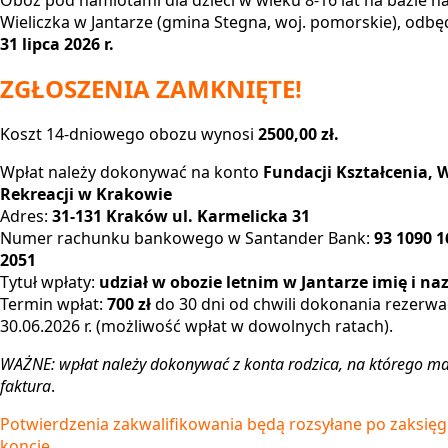
Obóz pod namiotami dla dzieci w wieku 8-16 lat na bazie h
Wieliczka w Jantarze (gmina Stegna, woj. pomorskie), odbę
31 lipca 2026 r.
ZGŁOSZENIA ZAMKNIĘTE!
Koszt 14-dniowego obozu wynosi
2500,00 zł.
Wpłat należy dokonywać na konto
Fundacji Kształcenia, 
Rekreacji w Krakowie
Adres:
31-131 Kraków ul. Karmelicka 31
Numer rachunku bankowego w Santander Bank:
93 1090 1
2051
Tytuł wpłaty:
udział w obozie letnim w Jantarze imię i na
Termin wpłat:
700 zł
do 30 dni od chwili dokonania rezerwac
30.06.2026 r. (możliwość wpłat w dowolnych ratach).
WAŻNE: wpłat należy dokonywać z konta rodzica, na którego m
faktura
.
Potwierdzenia zakwalifikowania będą rozsyłane po zaksięg
koncie.