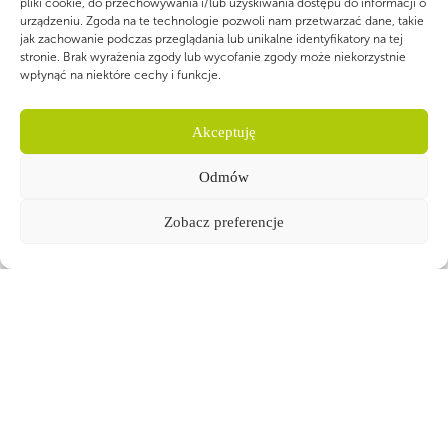
pliki cookie, do przechowywania i/lub uzyskiwania dostępu do informacji o
Zobacz więcej
urządzeniu. Zgoda na te technologie pozwoli nam przetwarzać dane, takie
jak zachowanie podczas przeglądania lub unikalne identyfikatory na tej
stronie. Brak wyrażenia zgody lub wycofanie zgody może niekorzystnie
wpłynąć na niektóre cechy i funkcje.
Strefa
Harcmistrzowska
Akceptuję
Tu znajdziecie informacje o planowanych
Odmów
formach wymiany doświadczeń kierowanych
Ot
do przyszłych i aktualnych harcmistrzów.
Zobacz preferencje
Zobacz więcej