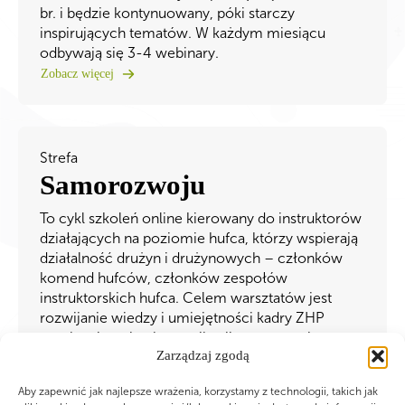
br. i będzie kontynuowany, póki starczy
inspirujących tematów. W każdym miesiącu
odbywają się 3-4 webinary.
Zobacz więcej
Strefa
Samorozwoju
To cykl szkoleń online kierowany do instruktorów
działających na poziomie hufca, którzy wspierają
działalność drużyn i drużynowych – członków
komend hufców, członków zespołów
instruktorskich hufca. Celem warsztatów jest
rozwijanie wiedzy i umiejętności kadry ZHP
w zakresie m.in.: komunikacji pozytywnej,
Zarządzaj zgodą
asertywności, storytellingu czy pracy z emocjami.
Szkolenia poprowadzą eksperci spoza organizacji
Aby zapewnić jak najlepsze wrażenia, korzystamy z technologii, takich jak
– wykładowcy, pisarze, trenerzy.